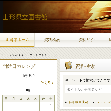
山形県立図書館
図書館ホーム
資料検索
資料紹介
セッションがタイムアウトしました。
資料検索
開館日カレンダー
山形県立
キーワードで検索ができます
他を見る
8月
日
月
火
水
木
金
土
詳細蔵書検索
ジャンル
1