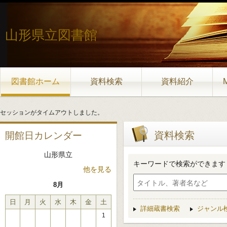
山形県立図書館
図書館ホーム
資料検索
資料紹介
セッションがタイムアウトしました。
資料検索
開館日カレンダー
山形県立
キーワードで検索ができます
他を見る
8月
日
月
火
水
木
金
土
詳細蔵書検索
ジャンル
1