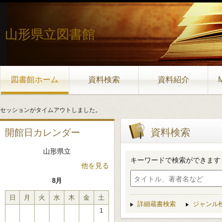
山形県立図書館
図書館ホーム
資料検索
資料紹介
セッションがタイムアウトしました。
資料検索
開館日カレンダー
山形県立
キーワードで検索ができます
他を見る
8月
日
月
火
水
木
金
土
詳細蔵書検索
ジャンル
1