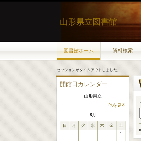
山形県立図書館
図書館ホーム
資料検索
セッションがタイムアウトしました。
開館日カレンダー
山形県立
他を見る
8月
日
月
火
水
木
金
土
1