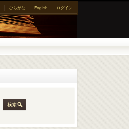
字
ひらがな
English
ログイン
検索