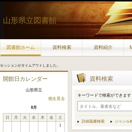
山形県立図書館
図書館ホーム
資料検索
資料紹介
セッションがタイムアウトしました。
資料検索
開館日カレンダー
山形県立
キーワードで検索ができます
他を見る
8月
日
月
火
水
木
金
土
詳細蔵書検索
ジャンル
1