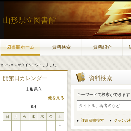
山形県立図書館
図書館ホーム
資料検索
資料紹介
セッションがタイムアウトしました。
資料検索
開館日カレンダー
山形県立
キーワードで検索ができます
他を見る
8月
日
月
火
水
木
金
土
詳細蔵書検索
ジャンル
1