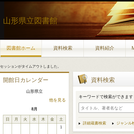
山形県立図書館
図書館ホーム
資料検索
資料紹介
セッションがタイムアウトしました。
資料検索
開館日カレンダー
山形県立
キーワードで検索ができます
他を見る
8月
日
月
火
水
木
金
土
詳細蔵書検索
ジャンル
1