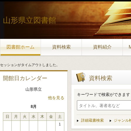
山形県立図書館
図書館ホーム
資料検索
資料紹介
セッションがタイムアウトしました。
資料検索
開館日カレンダー
山形県立
キーワードで検索ができます
他を見る
8月
日
月
火
水
木
金
土
詳細蔵書検索
ジャンル
1