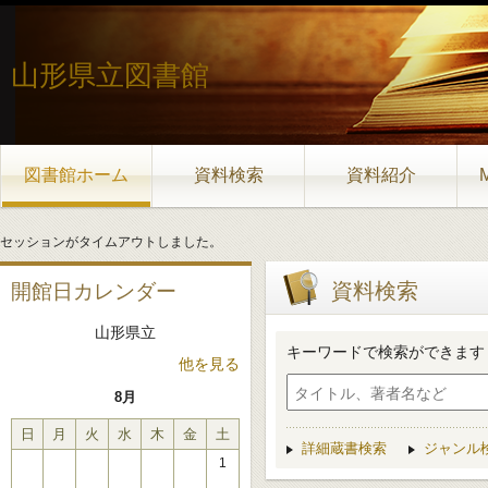
山形県立図書館
図書館ホーム
資料検索
資料紹介
セッションがタイムアウトしました。
資料検索
開館日カレンダー
山形県立
キーワードで検索ができます
他を見る
8月
日
月
火
水
木
金
土
詳細蔵書検索
ジャンル
1