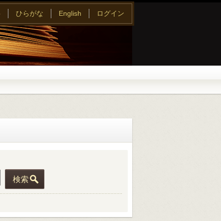
字
ひらがな
English
ログイン
検索