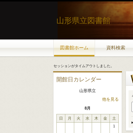
山形県立図書館
図書館ホーム
資料検索
セッションがタイムアウトしました。
開館日カレンダー
山形県立
他を見る
8月
日
月
火
水
木
金
土
1