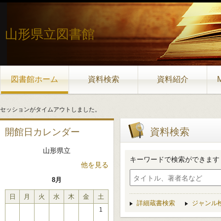
山形県立図書館
図書館ホーム
資料検索
資料紹介
セッションがタイムアウトしました。
資料検索
開館日カレンダー
山形県立
キーワードで検索ができます
他を見る
8月
日
月
火
水
木
金
土
詳細蔵書検索
ジャンル
1