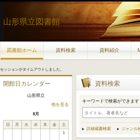
山形県立図書館
図書館ホーム
資料検索
資料紹介
セッションがタイムアウトしました。
資料検索
開館日カレンダー
山形県立
キーワードで検索ができます
他を見る
8月
日
月
火
水
木
金
土
詳細蔵書検索
ジャンル
1