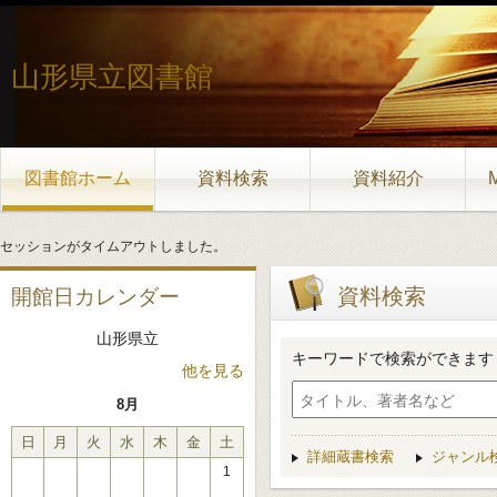
山形県立図書館
図書館ホーム
資料検索
資料紹介
セッションがタイムアウトしました。
資料検索
開館日カレンダー
山形県立
キーワードで検索ができます
他を見る
8月
日
月
火
水
木
金
土
詳細蔵書検索
ジャンル
1