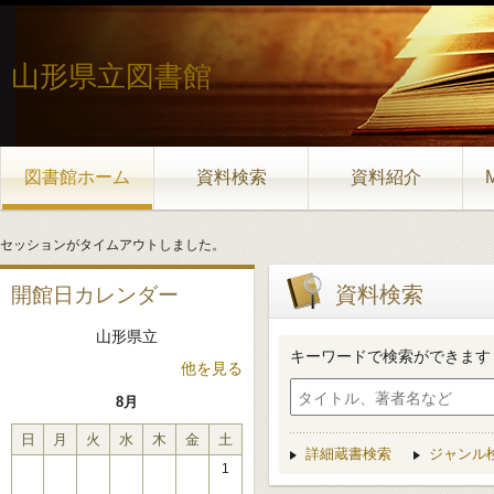
山形県立図書館
図書館ホーム
資料検索
資料紹介
セッションがタイムアウトしました。
資料検索
開館日カレンダー
山形県立
キーワードで検索ができます
他を見る
8月
日
月
火
水
木
金
土
詳細蔵書検索
ジャンル
1