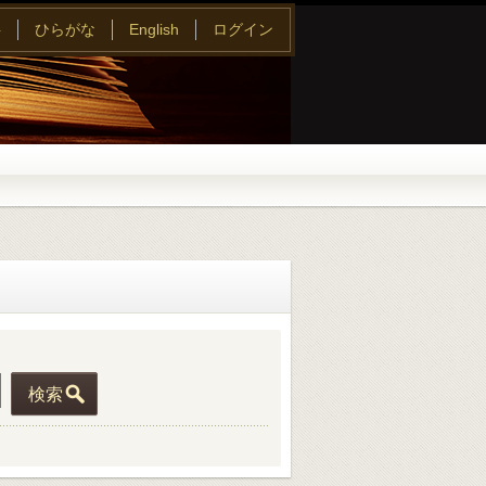
字
ひらがな
English
ログイン
検索