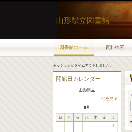
山形県立図書館
図書館ホーム
資料検索
セッションがタイムアウトしました。
開館日カレンダー
山形県立
他を見る
8月
日
月
火
水
木
金
土
1