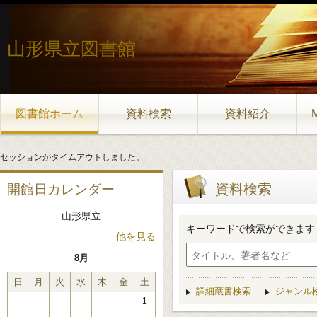
山形県立図書館
図書館ホーム
資料検索
資料紹介
セッションがタイムアウトしました。
資料検索
開館日カレンダー
山形県立
キーワードで検索ができます
他を見る
8月
日
月
火
水
木
金
土
詳細蔵書検索
ジャンル
1