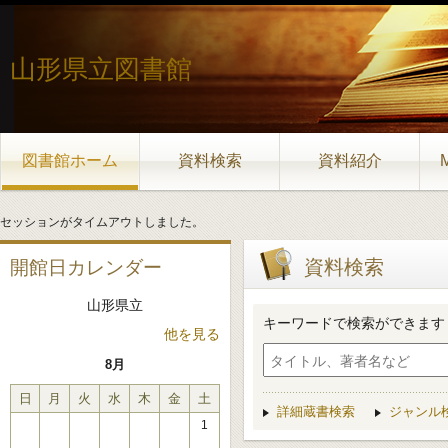
山形県立図書館
図書館ホーム
資料検索
資料紹介
セッションがタイムアウトしました。
資料検索
開館日カレンダー
山形県立
キーワードで検索ができます
他を見る
8月
日
月
火
水
木
金
土
詳細蔵書検索
ジャンル
1