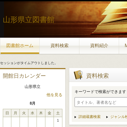
山形県立図書館
図書館ホーム
資料検索
資料紹介
セッションがタイムアウトしました。
資料検索
開館日カレンダー
山形県立
キーワードで検索ができます
他を見る
8月
日
月
火
水
木
金
土
詳細蔵書検索
ジャンル
1