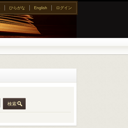
字
ひらがな
English
ログイン
検索