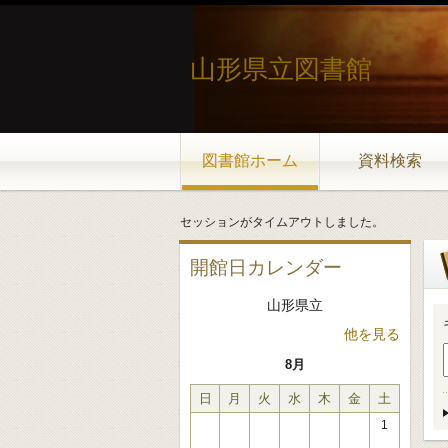
山形県立図書館
図書館ホーム
資料検索
セッションがタイムアウトしました。
開館日カレンダー
山形県立
他を見る
8月
日
月
火
水
木
金
土
1