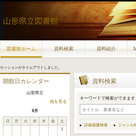
山形県立図書館
図書館ホーム
資料検索
資料紹介
セッションがタイムアウトしました。
資料検索
開館日カレンダー
山形県立
キーワードで検索ができます
他を見る
8月
日
月
火
水
木
金
土
詳細蔵書検索
ジャンル
1