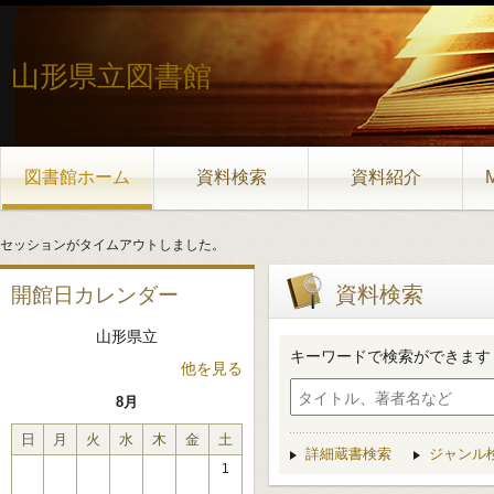
山形県立図書館
図書館ホーム
資料検索
資料紹介
セッションがタイムアウトしました。
資料検索
開館日カレンダー
山形県立
キーワードで検索ができます
他を見る
8月
日
月
火
水
木
金
土
詳細蔵書検索
ジャンル
1