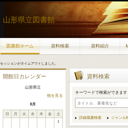
山形県立図書館
図書館ホーム
資料検索
資料紹介
セッションがタイムアウトしました。
資料検索
開館日カレンダー
山形県立
キーワードで検索ができます
他を見る
8月
日
月
火
水
木
金
土
詳細蔵書検索
ジャンル
1