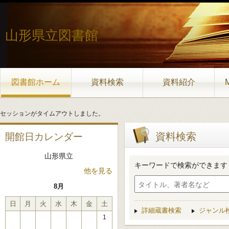
山形県立図書館
図書館ホーム
資料検索
資料紹介
セッションがタイムアウトしました。
資料検索
開館日カレンダー
山形県立
キーワードで検索ができます
他を見る
8月
日
月
火
水
木
金
土
詳細蔵書検索
ジャンル
1