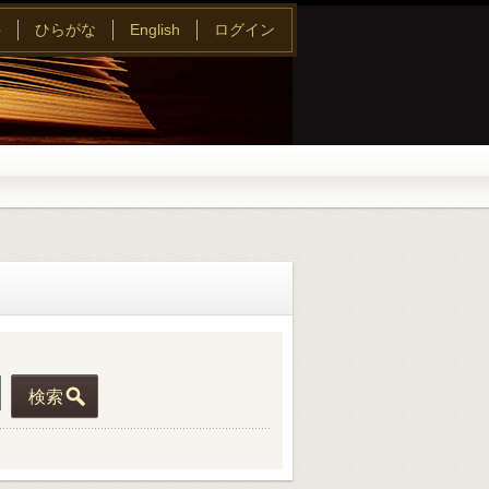
字
ひらがな
English
ログイン
検索