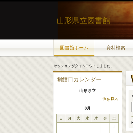
山形県立図書館
図書館ホーム
資料検索
セッションがタイムアウトしました。
開館日カレンダー
山形県立
他を見る
8月
日
月
火
水
木
金
土
1