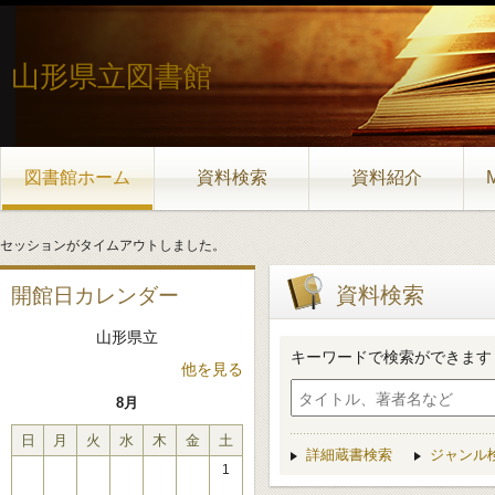
山形県立図書館
図書館ホーム
資料検索
資料紹介
セッションがタイムアウトしました。
資料検索
開館日カレンダー
山形県立
キーワードで検索ができます
他を見る
8月
日
月
火
水
木
金
土
詳細蔵書検索
ジャンル
1