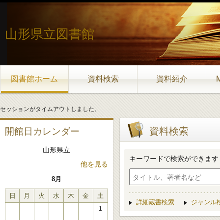
山形県立図書館
図書館ホーム
資料検索
資料紹介
セッションがタイムアウトしました。
資料検索
開館日カレンダー
山形県立
キーワードで検索ができます
他を見る
8月
日
月
火
水
木
金
土
詳細蔵書検索
ジャンル
1