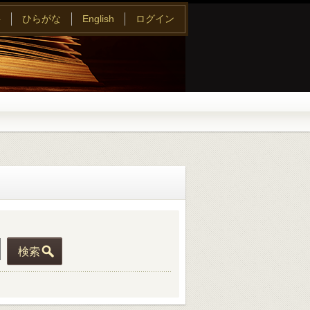
字
ひらがな
English
ログイン
検索