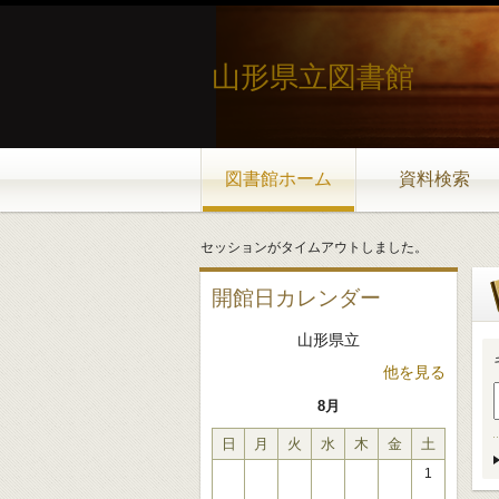
山形県立図書館
図書館ホーム
資料検索
セッションがタイムアウトしました。
開館日カレンダー
山形県立
他を見る
8月
日
月
火
水
木
金
土
1