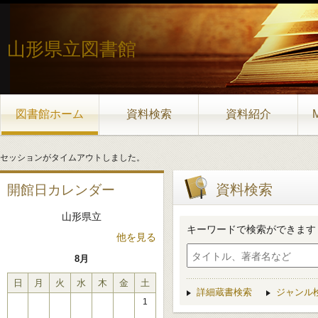
山形県立図書館
図書館ホーム
資料検索
資料紹介
セッションがタイムアウトしました。
資料検索
開館日カレンダー
山形県立
キーワードで検索ができます
他を見る
8月
日
月
火
水
木
金
土
詳細蔵書検索
ジャンル
1