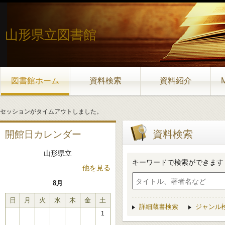
山形県立図書館
図書館ホーム
資料検索
資料紹介
セッションがタイムアウトしました。
資料検索
開館日カレンダー
山形県立
キーワードで検索ができます
他を見る
8月
日
月
火
水
木
金
土
詳細蔵書検索
ジャンル
1