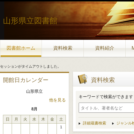
山形県立図書館
図書館ホーム
資料検索
資料紹介
セッションがタイムアウトしました。
資料検索
開館日カレンダー
山形県立
キーワードで検索ができます
他を見る
8月
日
月
火
水
木
金
土
詳細蔵書検索
ジャンル
1