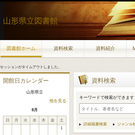
山形県立図書館
図書館ホーム
資料検索
資料紹介
セッションがタイムアウトしました。
資料検索
開館日カレンダー
山形県立
キーワードで検索ができます
他を見る
8月
日
月
火
水
木
金
土
詳細蔵書検索
ジャンル
1