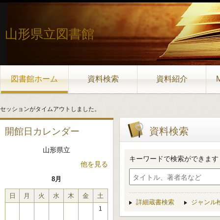
山形県立図書館
図書館ホーム
資料検索
資料紹介
セッションがタイムアウトしました。
資料検索
開館日カレンダー
山形県立
キーワードで検索ができます
他を見る
8月
日
月
火
水
木
金
土
詳細蔵書検索
ジャンル
1