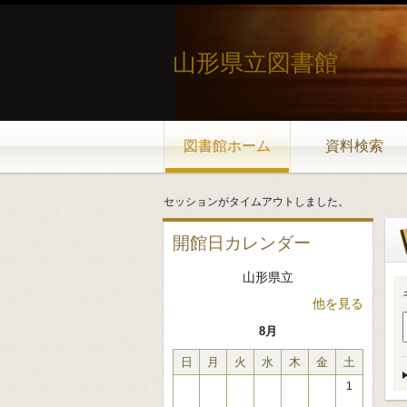
山形県立図書館
図書館ホーム
資料検索
セッションがタイムアウトしました。
開館日カレンダー
山形県立
他を見る
8月
日
月
火
水
木
金
土
1