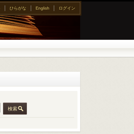
字
ひらがな
English
ログイン
検索