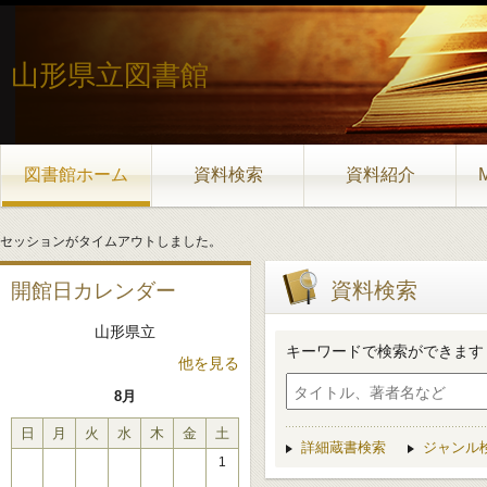
山形県立図書館
図書館ホーム
資料検索
資料紹介
セッションがタイムアウトしました。
資料検索
開館日カレンダー
山形県立
キーワードで検索ができます
他を見る
8月
日
月
火
水
木
金
土
詳細蔵書検索
ジャンル
1