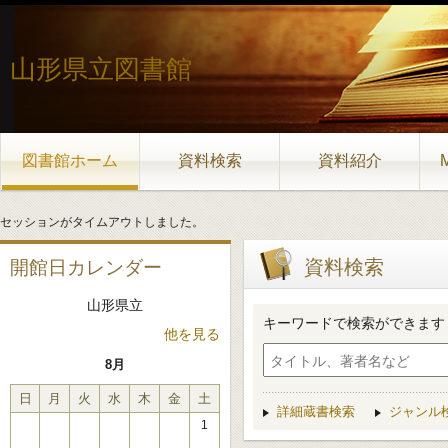
山形県立図書館
図書館ホーム
資料検索
資料紹介
セッションがタイムアウトしました。
資料検索
開館日カレンダー
山形県立
キーワードで検索ができます
他を見る
8月
日
月
火
水
木
金
土
詳細蔵書検索
ジャンル
1