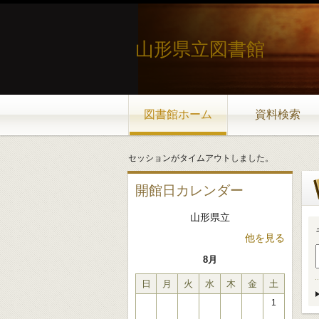
山形県立図書館
図書館ホーム
資料検索
セッションがタイムアウトしました。
開館日カレンダー
山形県立
他を見る
8月
日
月
火
水
木
金
土
1