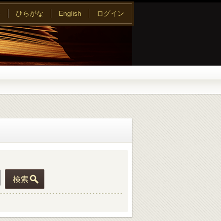
字
ひらがな
English
ログイン
検索