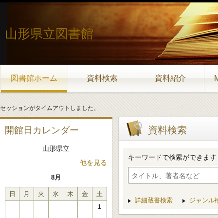
山形県立図書館
図書館ホーム
資料検索
資料紹介
セッションがタイムアウトしました。
資料検索
開館日カレンダー
山形県立
キーワードで検索ができます
他を見る
8月
日
月
火
水
木
金
土
詳細蔵書検索
ジャンル
1