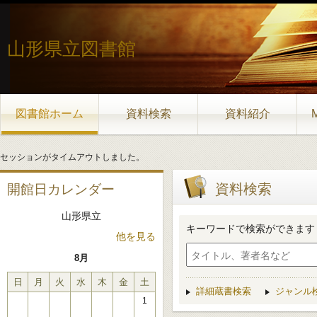
山形県立図書館
図書館ホーム
資料検索
資料紹介
セッションがタイムアウトしました。
資料検索
開館日カレンダー
山形県立
キーワードで検索ができます
他を見る
8月
日
月
火
水
木
金
土
詳細蔵書検索
ジャンル
1