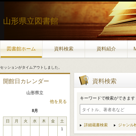
山形県立図書館
図書館ホーム
資料検索
資料紹介
セッションがタイムアウトしました。
資料検索
開館日カレンダー
山形県立
キーワードで検索ができます
他を見る
8月
日
月
火
水
木
金
土
詳細蔵書検索
ジャンル
1