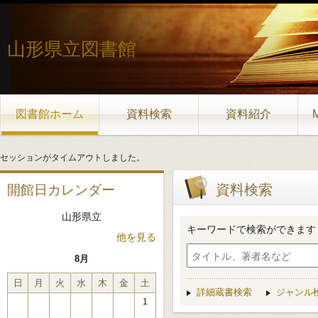
山形県立図書館
図書館ホーム
資料検索
資料紹介
セッションがタイムアウトしました。
資料検索
開館日カレンダー
山形県立
キーワードで検索ができます
他を見る
8月
日
月
火
水
木
金
土
詳細蔵書検索
ジャンル
1