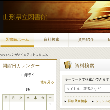
山形県立図書館
図書館ホーム
資料検索
資料紹介
セッションがタイムアウトしました。
資料検索
開館日カレンダー
山形県立
キーワードで検索ができます
他を見る
8月
日
月
火
水
木
金
土
詳細蔵書検索
ジャンル
1