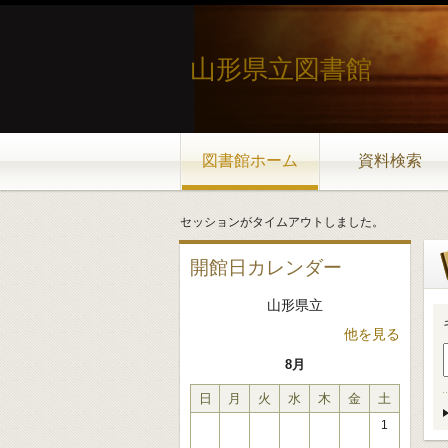
山形県立図書館
図書館ホーム
資料検索
セッションがタイムアウトしました。
開館日カレンダー
山形県立
他を見る
8月
日
月
火
水
木
金
土
1