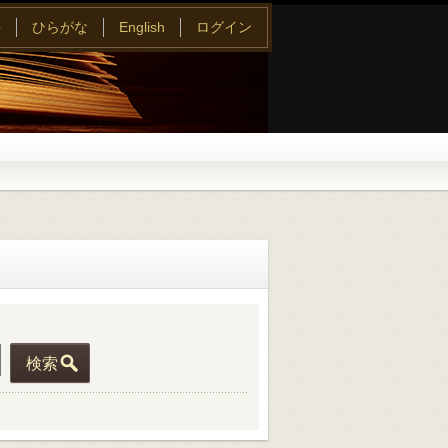
字
ひらがな
English
ログイン
検索