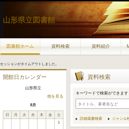
山形県立図書館
図書館ホーム
資料検索
資料紹介
セッションがタイムアウトしました。
資料検索
開館日カレンダー
山形県立
キーワードで検索ができます
他を見る
8月
日
月
火
水
木
金
土
詳細蔵書検索
ジャンル
1