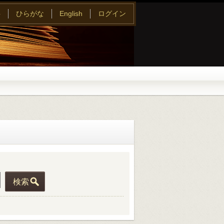
字
ひらがな
English
ログイン
検索