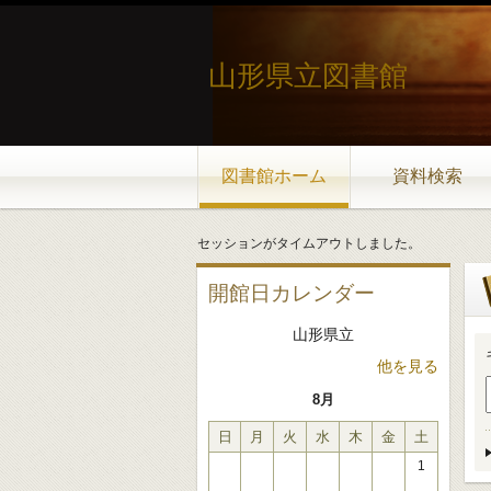
山形県立図書館
図書館ホーム
資料検索
セッションがタイムアウトしました。
開館日カレンダー
山形県立
他を見る
8月
日
月
火
水
木
金
土
1