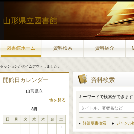
山形県立図書館
図書館ホーム
資料検索
資料紹介
セッションがタイムアウトしました。
資料検索
開館日カレンダー
山形県立
キーワードで検索ができます
他を見る
8月
日
月
火
水
木
金
土
詳細蔵書検索
ジャンル
1