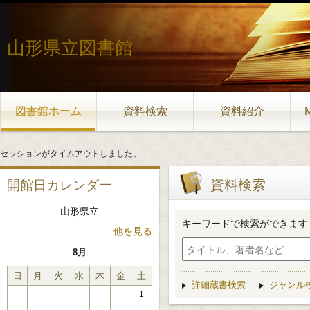
山形県立図書館
図書館ホーム
資料検索
資料紹介
セッションがタイムアウトしました。
資料検索
開館日カレンダー
山形県立
キーワードで検索ができます
他を見る
8月
日
月
火
水
木
金
土
詳細蔵書検索
ジャンル
1