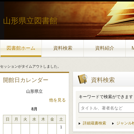
山形県立図書館
図書館ホーム
資料検索
資料紹介
セッションがタイムアウトしました。
資料検索
開館日カレンダー
山形県立
キーワードで検索ができます
他を見る
8月
日
月
火
水
木
金
土
詳細蔵書検索
ジャンル
1