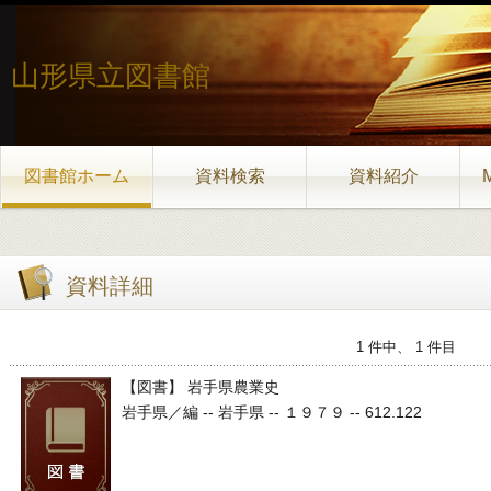
山形県立図書館
図書館ホーム
資料検索
資料紹介
資料詳細
1 件中、 1 件目
【図書】 岩手県農業史
岩手県／編 -- 岩手県 -- １９７９ -- 612.122