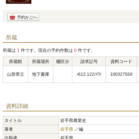
予約かごへ
所蔵
所蔵は
1
件です。現在の予約件数は
0
件です。
所蔵館
所蔵場所
棚区分
請求記号
資料コード
山形県立
地下書庫
/612.122/ｲﾜ/
100327559
資料詳細
タイトル
岩手県農業史
著者
岩手県
／編
出版者
岩手県