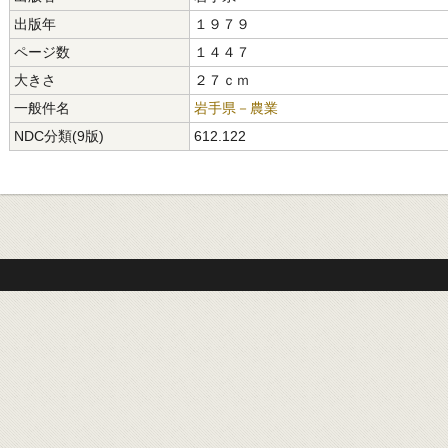
出版年
１９７９
ページ数
１４４７
大きさ
２７ｃｍ
一般件名
岩手県－農業
NDC分類(9版)
612.122