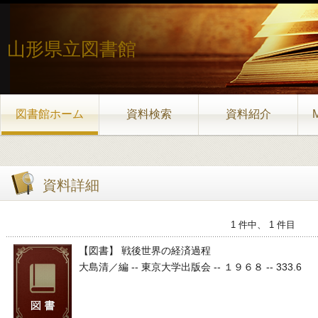
山形県立図書館
図書館ホーム
資料検索
資料紹介
資料詳細
1 件中、 1 件目
【図書】 戦後世界の経済過程
大島清／編 -- 東京大学出版会 -- １９６８ -- 333.6