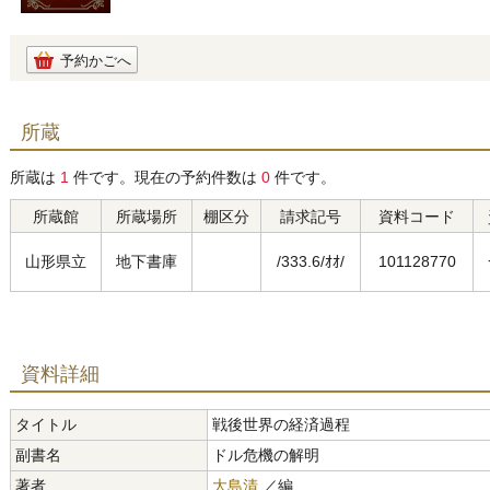
予約かごへ
所蔵
所蔵は
1
件です。現在の予約件数は
0
件です。
所蔵館
所蔵場所
棚区分
請求記号
資料コード
山形県立
地下書庫
/333.6/ｵｵ/
101128770
資料詳細
タイトル
戦後世界の経済過程
副書名
ドル危機の解明
著者
大島清
／編