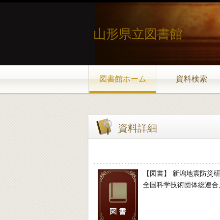
山形県立図書館
図書館ホーム
資料検索
資料詳細
【図書】 新潟地震防災
全国科学技術団体総連合／著 -