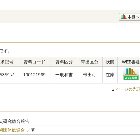
本棚へ
です。
請求記号
資料コード
資料区分
帯出区分
状態
WEB書
53/ｾﾞﾝ/
100121969
一般和書
帯出可
在庫
ページの先
災研究総合報告
術団体総連合
／著