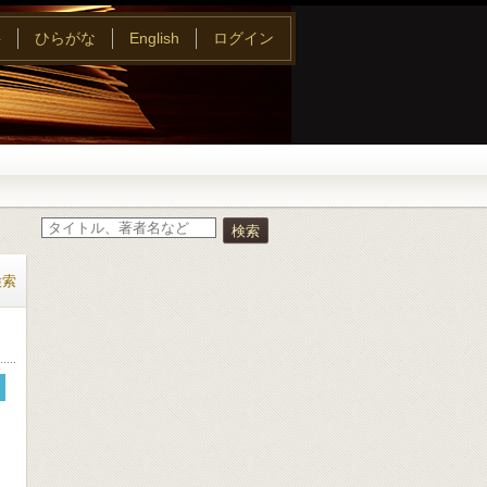
字
ひらがな
English
ログイン
検索