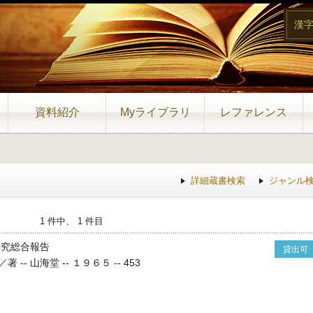
漢
資料紹介
Myライブラリ
レファレンス
詳細蔵書検索
ジャンル
1 件中、 1 件目
研究総合報告
貸出可
- 山海堂 -- １９６５ -- 453